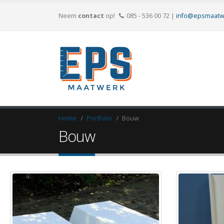
Neem
contact
op!
085 - 536 00 72
|
info@epsmaatw
Home
Portfolio
Bouw
Bouw