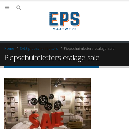
Home
SALE piepschuimletters
Piepschuimletters-etalage-sale
Piepschuimletters-etalage-sale