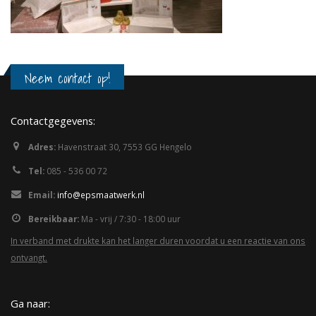
Neem contact op!
Contactgegevens:
Adres:
Havenstraat 30, 7553 GG Hengelo
Tel:
085 - 536 00 72
Email:
info@epsmaatwerk.nl
Bereikbaar:
Ma - vrij / 7:30 - 18:00 uur
In verband met drukte kan het langer duren voordat u een reactie van ons
ontvangt.
Ga naar: