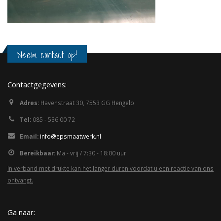
Neem contact op!
Contactgegevens:
Adres:
Havenstraat 30, 7553 GG Hengelo
Tel:
085 - 536 00 72
Email:
info@epsmaatwerk.nl
Bereikbaar:
Ma - vrij / 7:30 - 18:00 uur
In verband met drukte kan het langer duren voordat u een reactie van ons
ontvangt.
Ga naar: