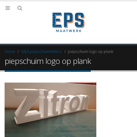
Home
SALE piepschuimletters
piepschuim logo op plank
piepschuim logo op plank