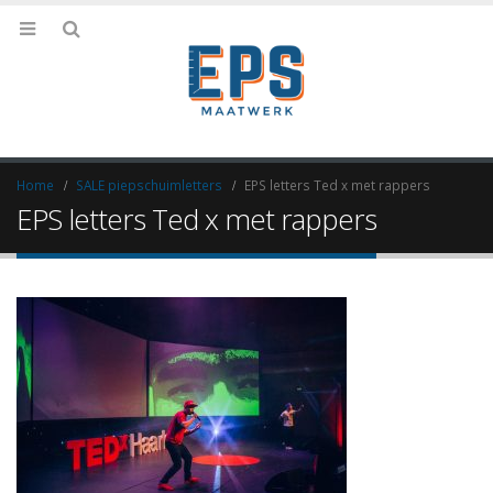
Home
SALE piepschuimletters
EPS letters Ted x met rappers
EPS letters Ted x met rappers