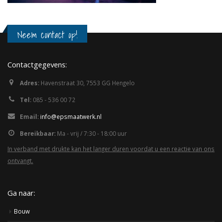
Neem contact op!
Contactgegevens:
Adres:
Havenstraat 30, 7553 GG Hengelo
Tel:
085 - 536 00 72
Email:
info@epsmaatwerk.nl
Bereikbaar:
Ma - vrij / 7:30 - 18:00 uur
In verband met drukte kan het langer duren voordat u een reactie van ons
ontvangt.
Ga naar:
Bouw