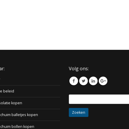
ar:
Volg ons:
w
e beleid
Zoeken
solatie kopen
naar:
chuim balletjes kopen
schuim bollen kopen