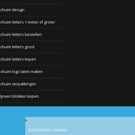
schuim design
chuim letters 1 meter of groter
chuim letters bestellen
chuim letters groot
chuim letters kopen
chuim logo laten maken
schuim verpakkingen
tyreen blokken kopen
olio
por blokken
Functionele cookies
ex platen kopen