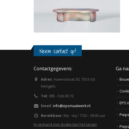
Neem contact op!
Contactgegevens:
Ga na
Adres:
Havenstraat 30, 7553 GG
Bou
Hengelo
Cooki
Tel:
085 - 536 00 72
EPS i
Email:
info@epsmaatwerk.nl
Pieps
Bereikbaar:
Ma - vrij / 7:30 - 18:00 uur
In verband met drukte kan het langer
Piep