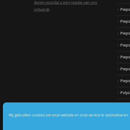
duren voordat u een reactie van ons
ontvangt.
Piep
Pieps
Pieps
Pieps
Pieps
Pieps
Piep
Polys
Portf
Wij gebruiken cookies om onze website en onze service te optimaliseren.
Styro
Temp