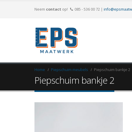
Neem
contact
op!
085 - 536 00 72
|
info@epsmaatw
Home
Piepschuim meubels
Piepschuim bankje 2
Piepschuim bankje 2