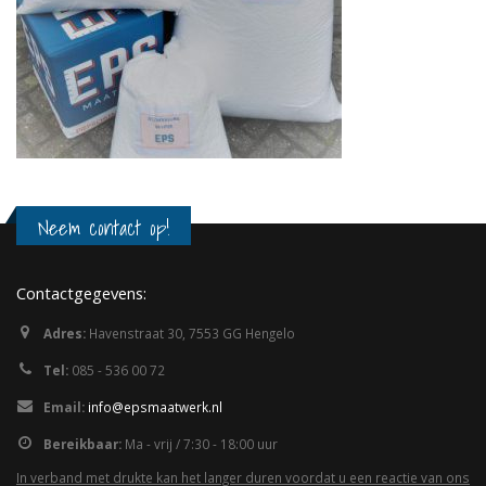
Neem contact op!
Contactgegevens:
Adres:
Havenstraat 30, 7553 GG Hengelo
Tel:
085 - 536 00 72
Email:
info@epsmaatwerk.nl
Bereikbaar:
Ma - vrij / 7:30 - 18:00 uur
In verband met drukte kan het langer duren voordat u een reactie van ons